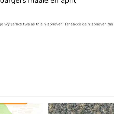
soargers maaie en april
e wy jierliks twa as trije nijsbrieven. Taheakke de nijsbrieven fan