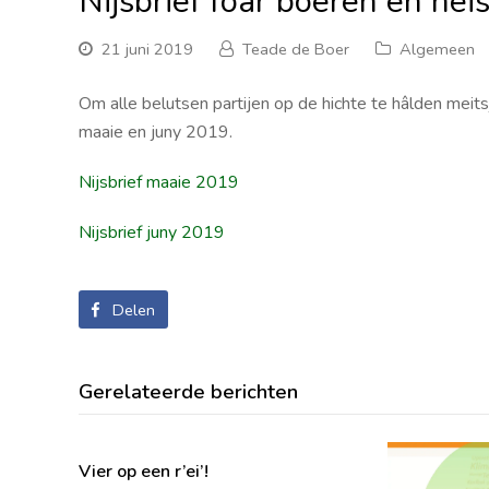
Nijsbrief foar boeren en nei
21 juni 2019
Teade de Boer
Algemeen
Om alle belutsen partijen op de hichte te hâlden meitsj
maaie en juny 2019.
Nijsbrief maaie 2019
Nijsbrief juny 2019
Delen
Gerelateerde berichten
Vier op een r’ei’!