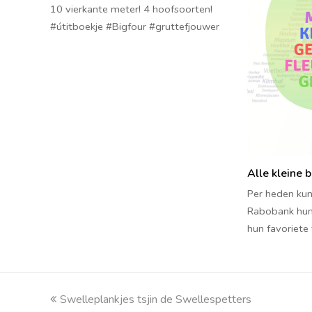
10 vierkante meter! 4 hoofsoorten!
#útitboekje #Bigfour #gruttefjouwer
Alle kleine b
Per heden kun
Rabobank hun
hun favoriete 
previous
Swelleplankjes tsjin de Swellespetters