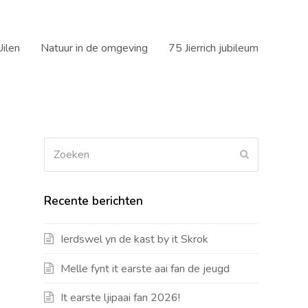
ilen
Natuur in de omgeving
75 Jierrich jubileum
Zoeken
Verzenden
Recente berichten
Ierdswel yn de kast by it Skrok
Melle fynt it earste aai fan de jeugd
It earste ljipaai fan 2026!