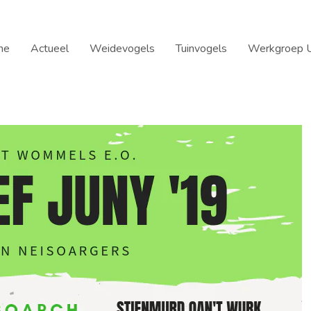
me
Actueel
Weidevogels
Tuinvogels
Werkgroep U