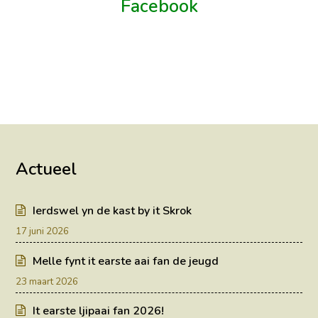
Facebook
Actueel
Ierdswel yn de kast by it Skrok
17 juni 2026
Melle fynt it earste aai fan de jeugd
23 maart 2026
It earste ljipaai fan 2026!