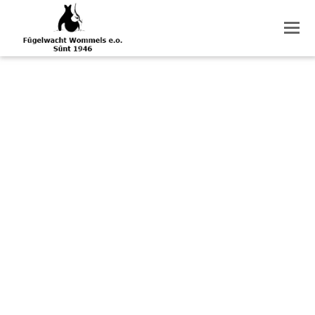
O
M
M