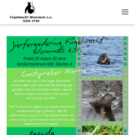
O
M
M