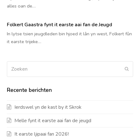
alles oan de…
Folkert Gaastra fynt it earste aai fan de Jeugd
In lytse tsien jeugdleden bin hjoed it lân yn west, Folkert fûn
it earste trijeke…
Zoeken
Verz
Recente berichten
Ierdswel yn de kast by it Skrok
Melle fynt it earste aai fan de jeugd
It earste ljipaai fan 2026!