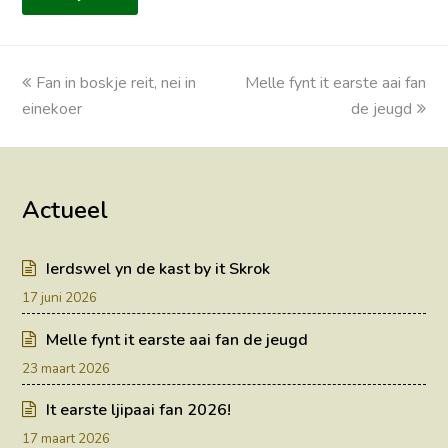
previous
Fan in boskje reit, nei in
Melle fynt it earste aai fan
next
einekoer
post:
post:
de jeugd
Actueel
Ierdswel yn de kast by it Skrok
17 juni 2026
Melle fynt it earste aai fan de jeugd
23 maart 2026
It earste ljipaai fan 2026!
17 maart 2026