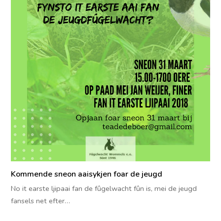
Kommende sneon aaisykjen foar de jeugd
No it earste ljipaai fan de fûgelwacht fûn is, mei de jeugd
fansels net efter…