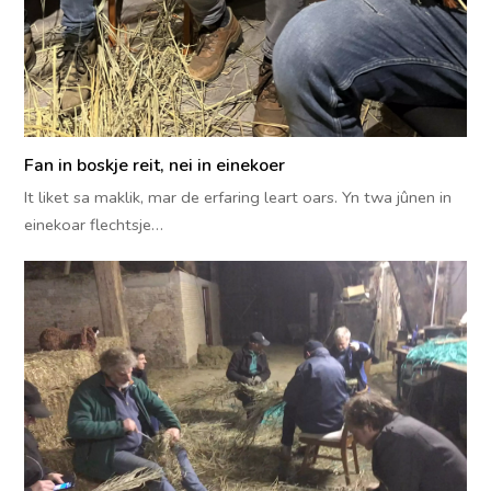
Fan in boskje reit, nei in einekoer
It liket sa maklik, mar de erfaring leart oars. Yn twa jûnen in
einekoar flechtsje…