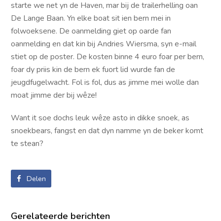
starte we net yn de Haven, mar bij de trailerhelling oan
De Lange Baan. Yn elke boat sit ien bern mei in
folwoeksene. De oanmelding giet op oarde fan
oanmelding en dat kin bij Andries Wiersma, syn e-mail
stiet op de poster. De kosten binne 4 euro foar per bern,
foar dy priis kin de bern ek fuort lid wurde fan de
jeugdfugelwacht. Fol is fol, dus as jimme mei wolle dan
moat jimme der bij wêze!
Want it soe dochs leuk wêze asto in dikke snoek, as
snoekbears, fangst en dat dyn namme yn de beker komt
te stean?
Delen
Gerelateerde berichten