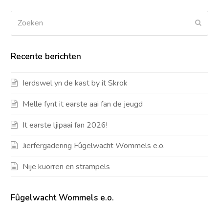
Zoeken
Verz
Recente berichten
Ierdswel yn de kast by it Skrok
Melle fynt it earste aai fan de jeugd
It earste ljipaai fan 2026!
Jierfergadering Fûgelwacht Wommels e.o.
Nije kuorren en strampels
Fûgelwacht Wommels e.o.