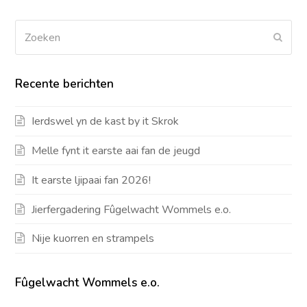
Zoeken
Verz
Recente berichten
Ierdswel yn de kast by it Skrok
Melle fynt it earste aai fan de jeugd
It earste ljipaai fan 2026!
Jierfergadering Fûgelwacht Wommels e.o.
Nije kuorren en strampels
Fûgelwacht Wommels e.o.