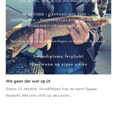
We gean der wer op út
Sneon 15 oktober: Snoekfiskjen foar de bern! Opjaan
ferplicht, alle ynfo stiet op de poster.…