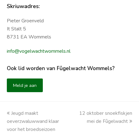
Skriuwadres:
Pieter Groenveld
It Stalt 5
8731 EA Wommels
info@vogelwachtwommels.nl
Ook lid worden van Fûgelwacht Wommels?
Meld je aan
previous
Jeugd maakt
12 oktober snoekfiskjen
next
oeverzwaluwwand klaar
post:
post:
mei de Fûgelwacht
voor het broedseizoen