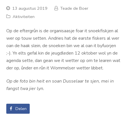
13 augustus 2019
Teade de Boer
Aktiviteiten
Op de eftergrûn is de organisaasje foar it snoekfiskjen al
wer op touw setten. Andries hat de earste fiskers al wer
oan de haak slein, de snoeken bin we al oan it byfuorjen
;-). Yn elts gefal kin de jeugdleden 12 oktober wol yn de
agenda sette, dan gean we it wetter op om te learen wat
der op, ûnder en rûn it Wommelser wetter libbet.
Op de foto bin heit en soan Dusselaar te sjen, mei in
fangst twa jier lyn.
Delen