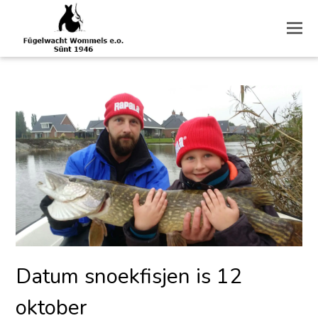
O
M
M
Datum snoekfisjen is 12
oktober