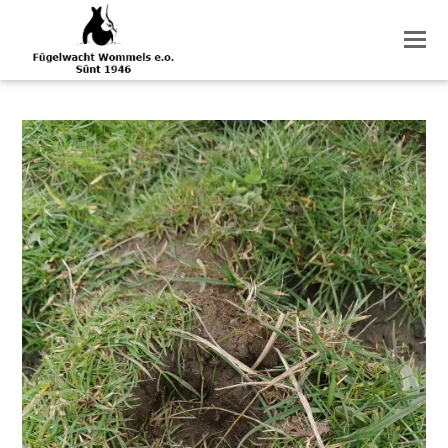
O
M
M