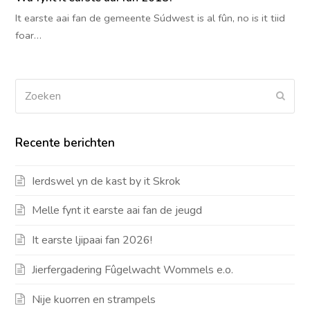
It earste aai fan de gemeente Súdwest is al fûn, no is it tiid
foar…
Zoeken
Verz
Recente berichten
Ierdswel yn de kast by it Skrok
Melle fynt it earste aai fan de jeugd
It earste ljipaai fan 2026!
Jierfergadering Fûgelwacht Wommels e.o.
Nije kuorren en strampels