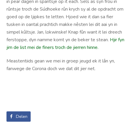
in pear dagen in spantsje op it each. Sels as syn frou in
rûntsje troch de Súdhoeke rûn krych sy al de opdracht om
goed op de ljipkes te letten. Hjoed wie it dan sa fier
tusken in oantal prachtich makke nêsten lei dit aai yn in
simpel kûltsje. Jan, lokwinske! Knap fûn want it lei dreech
ferstoppe, dyn namme komt yn de beker te stean.
Hjir fyn
jim de list mei de finers troch de jierren hinne.
Meastentiids gean we mei in groep jeugd ek it lân yn,
fanwege de Corona doch we dat dit jier net.
Delen