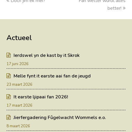
previous
Doch jim ek mei?
Fan wetter wurdt alles
next
post:
post:
better!
Actueel
Ierdswel yn de kast by it Skrok
17 juni 2026
Melle fynt it earste aai fan de jeugd
23 maart 2026
It earste ljipaai fan 2026!
17 maart 2026
Jierfergadering Fûgelwacht Wommels e.o.
8 maart 2026