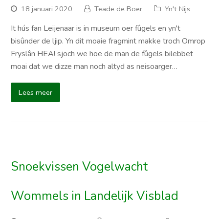
18 januari 2020
Teade de Boer
Yn't Nijs
It hús fan Leijenaar is in museum oer fûgels en yn't
bisûnder de ljip. Yn dit moaie fragmint makke troch Omrop
Fryslân HEA! sjoch we hoe de man de fûgels bilebbet
moai dat we dizze man noch altyd as neisoarger…
Lees meer
Snoekvissen Vogelwacht
Wommels in Landelijk Visblad