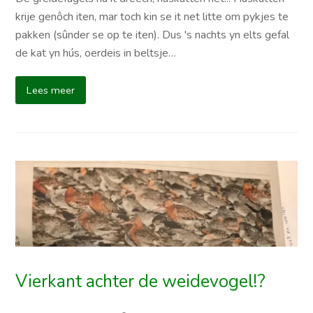
krije genôch iten, mar toch kin se it net litte om pykjes te
pakken (sûnder se op te iten). Dus 's nachts yn elts gefal
de kat yn hús, oerdeis in beltsje…
Lees meer
Vierkant achter de weidevogel!?