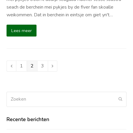
seach de berchein mei pykjes by de fiver fan skoalle
weikommen. Dat in berchein in eintsje om giet yn't…
Lees meer
Page
1
Page
2
Page
3
Vorige
Volgende
Zoeken
Verz
Recente berichten