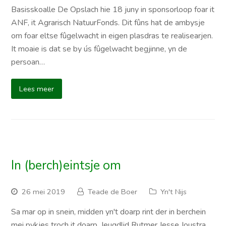
Basisskoalle De Opslach hie 18 juny in sponsorloop foar it
ANF, it Agrarisch NatuurFonds. Dit fûns hat de ambysje
om foar eltse fûgelwacht in eigen plasdras te realisearjen.
It moaie is dat se by ús fûgelwacht begjinne, yn de
persoan…
Lees meer
In (berch)eintsje om
26 mei 2019
Teade de Boer
Yn't Nijs
Sa mar op in snein, midden yn't doarp rint der in berchein
mei pykjes troch it doarp. Jeugdlid Rutmer Jesse Joustra