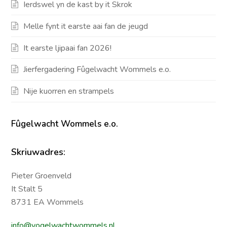
Ierdswel yn de kast by it Skrok
Melle fynt it earste aai fan de jeugd
It earste ljipaai fan 2026!
Jierfergadering Fûgelwacht Wommels e.o.
Nije kuorren en strampels
Fûgelwacht Wommels e.o.
Skriuwadres:
Pieter Groenveld
It Stalt 5
8731 EA Wommels
info@vogelwachtwommels.nl