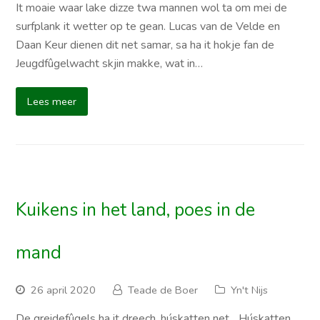
It moaie waar lake dizze twa mannen wol ta om mei de
surfplank it wetter op te gean. Lucas van de Velde en
Daan Keur dienen dit net samar, sa ha it hokje fan de
Jeugdfûgelwacht skjin makke, wat in…
Lees meer
Kuikens in het land, poes in de
mand
26 april 2020
Teade de Boer
Yn't Nijs
De greidefûgels ha it dreech, húskatten net... Húskatten