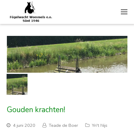
O
M
M
Gouden krachten!
4 juni 2020
Teade de Boer
Yn't Nijs