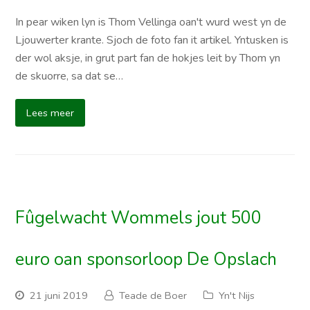
In pear wiken lyn is Thom Vellinga oan't wurd west yn de
Ljouwerter krante. Sjoch de foto fan it artikel. Yntusken is
der wol aksje, in grut part fan de hokjes leit by Thom yn
de skuorre, sa dat se…
Lees meer
Fûgelwacht Wommels jout 500
euro oan sponsorloop De Opslach
21 juni 2019
Teade de Boer
Yn't Nijs