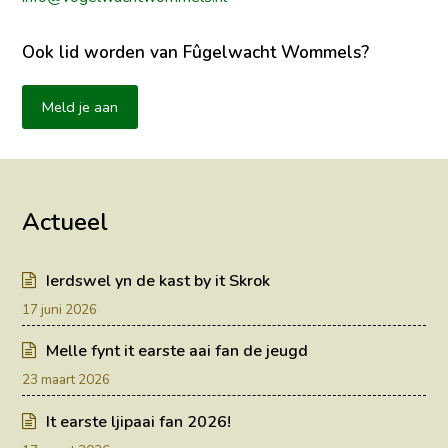
Ook lid worden van Fûgelwacht Wommels?
Meld je aan
Actueel
Ierdswel yn de kast by it Skrok
17 juni 2026
Melle fynt it earste aai fan de jeugd
23 maart 2026
It earste ljipaai fan 2026!