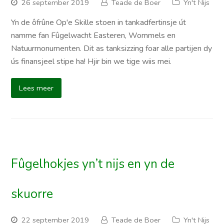
26 september 2019
Teade de Boer
Yn't Nijs
Yn de ôfrûne Op'e Skille stoen in tankadfertinsje út
namme fan Fûgelwacht Easteren, Wommels en
Natuurmonumenten. Dit as tanksizzing foar alle partijen dy
ús finansjeel stipe ha! Hjir bin we tige wiis mei.
Lees meer
Fûgelhokjes yn’t nijs en yn de
skuorre
22 september 2019
Teade de Boer
Yn't Nijs