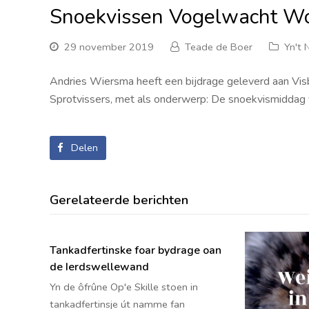
Snoekvissen Vogelwacht Wo
29 november 2019
Teade de Boer
Yn't N
Andries Wiersma heeft een bijdrage geleverd aan Visblad
Sprotvissers, met als onderwerp: De snoekvismiddag
Delen
Gerelateerde berichten
Tankadfertinske foar bydrage oan
de Ierdswellewand
Yn de ôfrûne Op'e Skille stoen in
tankadfertinsje út namme fan