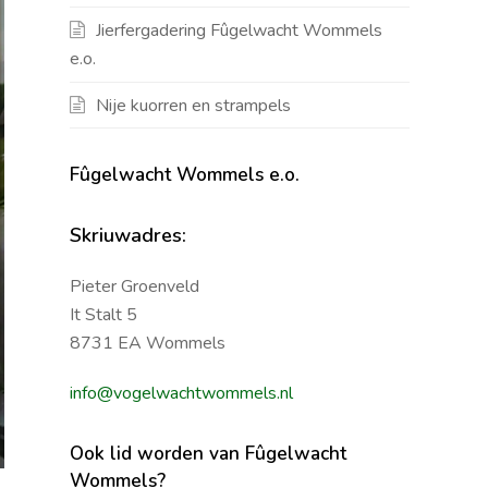
Jierfergadering Fûgelwacht Wommels
e.o.
Nije kuorren en strampels
Fûgelwacht Wommels e.o.
Skriuwadres:
Pieter Groenveld
It Stalt 5
8731 EA Wommels
info@vogelwachtwommels.nl
Ook lid worden van Fûgelwacht
Wommels?