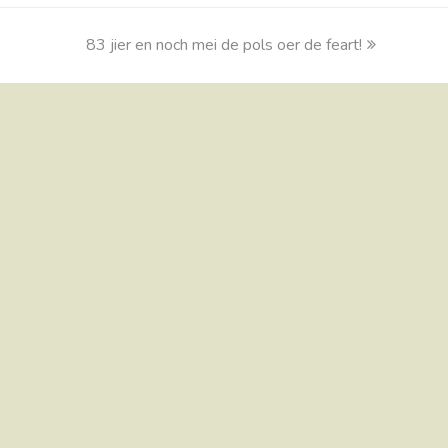
83 jier en noch mei de pols oer de feart!
next
post: