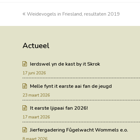
previous
Weidevogels in Friesland, resultaten 2019
post:
Actueel
Ierdswel yn de kast by it Skrok
17 juni 2026
Melle fynt it earste aai fan de jeugd
23 maart 2026
It earste ljipaai fan 2026!
17 maart 2026
Jierfergadering Fûgelwacht Wommels e.o.
8 maart 2026