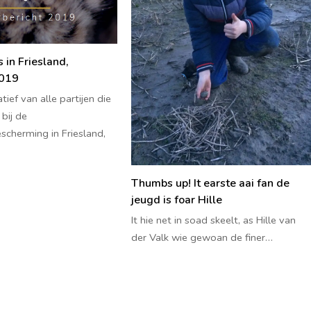
in Friesland,
2019
tief van alle partijen die
 bij de
cherming in Friesland,
Thumbs up! It earste aai fan de
jeugd is foar Hille
It hie net in soad skeelt, as Hille van
der Valk wie gewoan de finer…