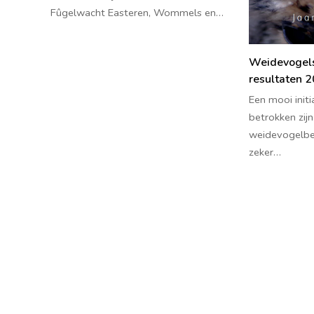
Fûgelwacht Easteren, Wommels en…
Weidevogels 
resultaten 
Een mooi initia
betrokken zijn
weidevogelbes
zeker…