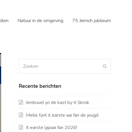
ilen
Natuur in de omgeving
75 Jierrich jubileum
Zoeken
Verzenden
Recente berichten
Ierdswel yn de kast by it Skrok
Melle fynt it earste aai fan de jeugd
It earste ljipaai fan 2026!