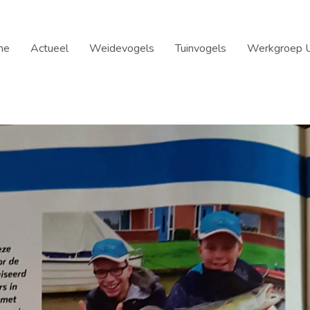
me
Actueel
Weidevogels
Tuinvogels
Werkgroep U