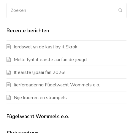
Zoeken
Verz
Recente berichten
Ierdswel yn de kast by it Skrok
Melle fynt it earste aai fan de jeugd
It earste ljipaai fan 2026!
Jierfergadering Fûgelwacht Wommels e.o.
Nije kuorren en strampels
Fûgelwacht Wommels e.o.