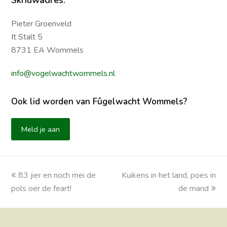
Skriuwadres:
Pieter Groenveld
It Stalt 5
8731 EA Wommels
info@vogelwachtwommels.nl
Ook lid worden van Fûgelwacht Wommels?
Meld je aan
previous
83 jier en noch mei de
Kuikens in het land, poes in
next
pols oer de feart!
post:
post:
de mand