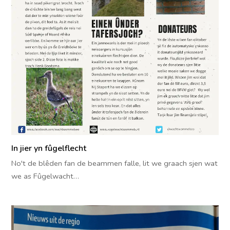
In jier yn fûgelflecht
No't de blêden fan de beammen falle, lit we graach sjen wat
we as Fûgelwacht…