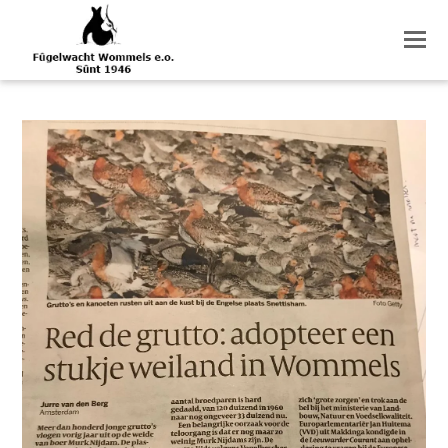
O
M
M