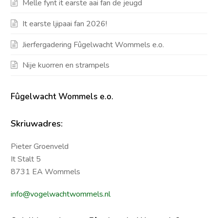
Melle fynt it earste aai fan de jeugd
It earste ljipaai fan 2026!
Jierfergadering Fûgelwacht Wommels e.o.
Nije kuorren en strampels
Fûgelwacht Wommels e.o.
Skriuwadres:
Pieter Groenveld
It Stalt 5
8731 EA Wommels
info@vogelwachtwommels.nl