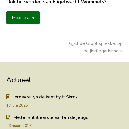
Ook lid worden van Fûgelwacht Wommels?
Meld je aan
Gjalt de Groot sprekker op
next
post:
de jierfergadering
Actueel
Ierdswel yn de kast by it Skrok
17 juni 2026
Melle fynt it earste aai fan de jeugd
23 maart 2026