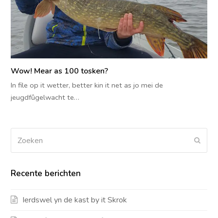
Wow! Mear as 100 tosken?
In file op it wetter, better kin it net as jo mei de
jeugdfûgelwacht te…
Zoeken
Verz
Recente berichten
Ierdswel yn de kast by it Skrok