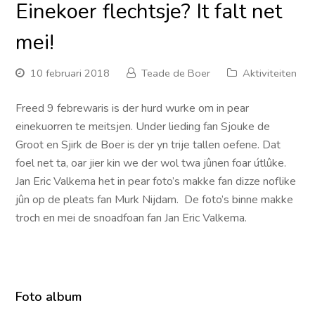
Einekoer flechtsje? It falt net
mei!
10 februari 2018
Teade de Boer
Aktiviteiten
Freed 9 febrewaris is der hurd wurke om in pear
einekuorren te meitsjen. Under lieding fan Sjouke de
Groot en Sjirk de Boer is der yn trije tallen oefene. Dat
foel net ta, oar jier kin we der wol twa jûnen foar útlûke.
Jan Eric Valkema het in pear foto’s makke fan dizze noflike
jûn op de pleats fan Murk Nijdam. De foto’s binne makke
troch en mei de snoadfoan fan Jan Eric Valkema.
Foto album