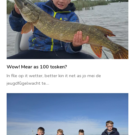
Wow! Mear as 100 tosken?
In file op it wetter, better kin it net as jo mei de
jeugdfûgelwacht te…