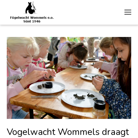
O
M
M
Vogelwacht Wommels draagt