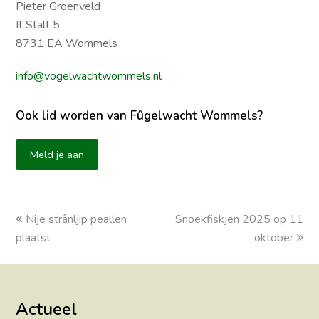
Pieter Groenveld
It Stalt 5
8731 EA Wommels
info@vogelwachtwommels.nl
Ook lid worden van Fûgelwacht Wommels?
Meld je aan
previous
Nije strânljip peallen
Snoekfiskjen 2025 op 11
next
plaatst
post:
post:
oktober
Actueel