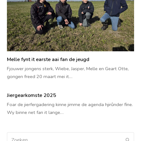
Melle fynt it earste aai fan de jeugd
Fjouwer jongens sterk, Wiebe, Jasper, Melle en Geart Otte,
gongen freed 20 maart mei it…
Jiergearkomste 2025
Foar de jierfergadering kinne jimme de agenda hjirûnder fine.
Wy binne net fan it lange…
Zoeken
Verz