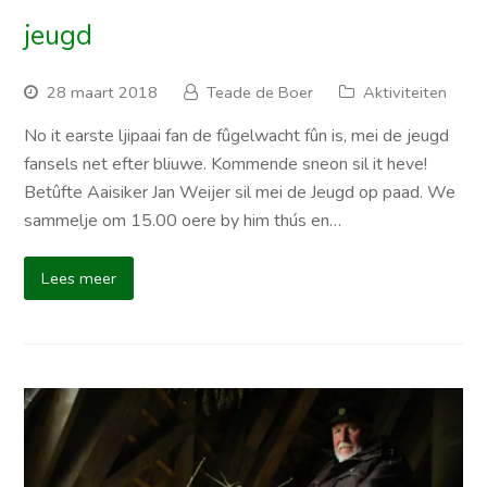
jeugd
28 maart 2018
Teade de Boer
Aktiviteiten
No it earste ljipaai fan de fûgelwacht fûn is, mei de jeugd
fansels net efter bliuwe. Kommende sneon sil it heve!
Betûfte Aaisiker Jan Weijer sil mei de Jeugd op paad. We
sammelje om 15.00 oere by him thús en…
Lees meer