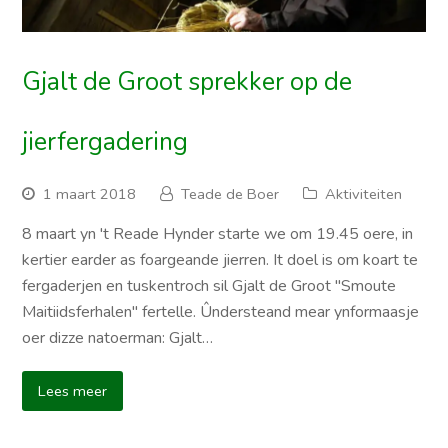
Gjalt de Groot sprekker op de
jierfergadering
1 maart 2018
Teade de Boer
Aktiviteiten
8 maart yn 't Reade Hynder starte we om 19.45 oere, in
kertier earder as foargeande jierren. It doel is om koart te
fergaderjen en tuskentroch sil Gjalt de Groot "Smoute
Maitiidsferhalen" fertelle. Ûndersteand mear ynformaasje
oer dizze natoerman: Gjalt…
Lees meer