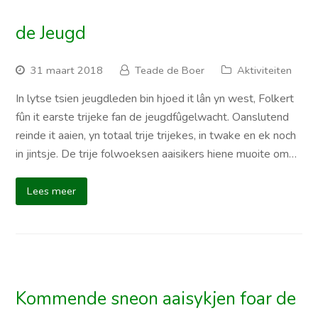
de Jeugd
31 maart 2018
Teade de Boer
Aktiviteiten
In lytse tsien jeugdleden bin hjoed it lân yn west, Folkert
fûn it earste trijeke fan de jeugdfûgelwacht. Oanslutend
reinde it aaien, yn totaal trije trijekes, in twake en ek noch
in jintsje. De trije folwoeksen aaisikers hiene muoite om…
Lees meer
Kommende sneon aaisykjen foar de