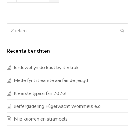
Zoeken
Verz
Recente berichten
Ierdswel yn de kast by it Skrok
Melle fynt it earste aai fan de jeugd
It earste ljipaai fan 2026!
Jierfergadering Fûgelwacht Wommels e.o.
Nije kuorren en strampels