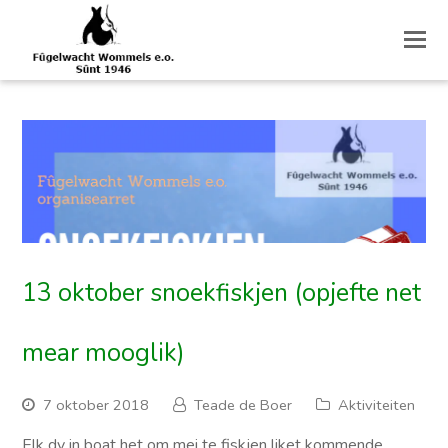
O
M
M
13 oktober snoekfiskjen (opjefte net
mear mooglik)
7 oktober 2018
Teade de Boer
Aktiviteiten
Elk dy in boat het om mei te fiskjen liket kommende