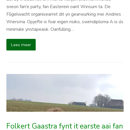
sneon fan'e party, fan Easterein oant Winsum ta. De
Fûgelwacht organisearret dit yn gearwurking mei Andries
Wiersma. Opjefte is foar eigen risiko, swimdiploma A is ús
minimale ynstapeask. Oanfulling…
Lees meer
Folkert Gaastra fynt it earste aai fan