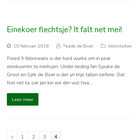
Einekoer flechtsje? It falt net mei!
10 februari 2018
Teade de Boer
Aktiviteiten
Freed 9 febrewaris is der hurd wurke om in pear
einekuorren te meitsjen. Under lieding fan Sjouke de
Groot en Sjirk de Boer is der yn trije tallen oefene. Dat
foel net ta, oar jier kin we der wol twa…
Lees meer
Page
1
Page
2
Page
3
Page
4
Vorige