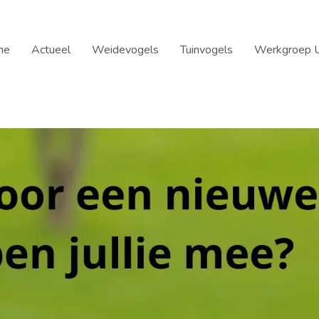
me
Actueel
Weidevogels
Tuinvogels
Werkgroep U