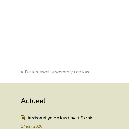
previous
De Ierdswel is werom yn de kast
post:
Actueel
Ierdswel yn de kast by it Skrok
17 juni 2026