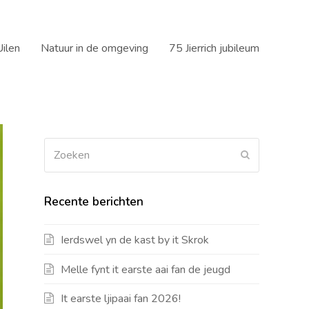
ilen
Natuur in de omgeving
75 Jierrich jubileum
Zoeken
Verzenden
Recente berichten
Ierdswel yn de kast by it Skrok
Melle fynt it earste aai fan de jeugd
It earste ljipaai fan 2026!