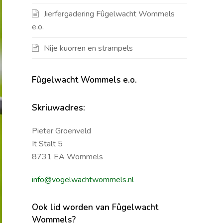
Jierfergadering Fûgelwacht Wommels
e.o.
Nije kuorren en strampels
Fûgelwacht Wommels e.o.
Skriuwadres:
Pieter Groenveld
It Stalt 5
8731 EA Wommels
info@vogelwachtwommels.nl
Ook lid worden van Fûgelwacht
Wommels?