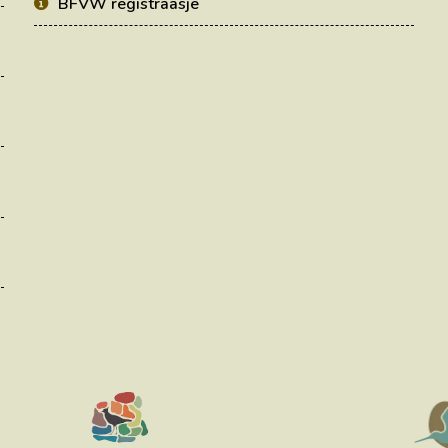
BFVW registraasje