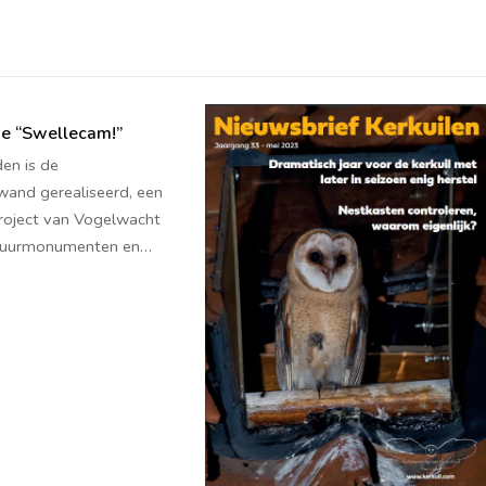
de “Swellecam!”
den is de
and gerealiseerd, een
roject van Vogelwacht
atuurmonumenten en…