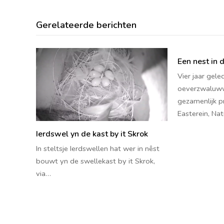
Gerelateerde berichten
Een nest in 
Vier jaar gele
oeverzwaluww
gezamenlijk p
Easterein, N
Ierdswel yn de kast by it Skrok
In steltsje Ierdswellen hat wer in nêst
bouwt yn de swellekast by it Skrok,
via…