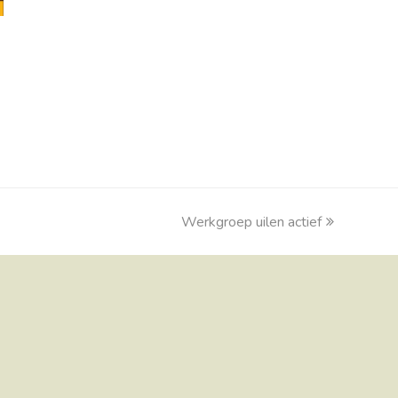
e
Werkgroep uilen actief
next
post: