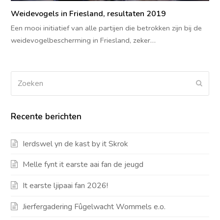
Weidevogels in Friesland, resultaten 2019
Een mooi initiatief van alle partijen die betrokken zijn bij de
weidevogelbescherming in Friesland, zeker…
Zoeken
Verz
Recente berichten
Ierdswel yn de kast by it Skrok
Melle fynt it earste aai fan de jeugd
It earste ljipaai fan 2026!
Jierfergadering Fûgelwacht Wommels e.o.