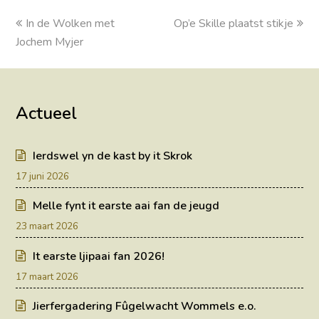
previous
In de Wolken met
Op’e Skille plaatst stikje
next
Jochem Myjer
post:
post:
Actueel
Ierdswel yn de kast by it Skrok
17 juni 2026
Melle fynt it earste aai fan de jeugd
23 maart 2026
It earste ljipaai fan 2026!
17 maart 2026
Jierfergadering Fûgelwacht Wommels e.o.