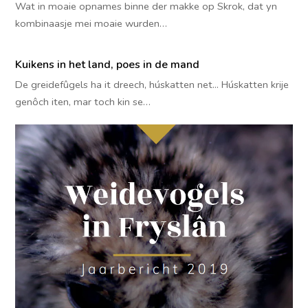
Wat in moaie opnames binne der makke op Skrok, dat yn
kombinaasje mei moaie wurden…
Kuikens in het land, poes in de mand
De greidefûgels ha it dreech, húskatten net... Húskatten krije
genôch iten, mar toch kin se…