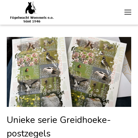
O
M
M
Unieke serie Greidhoeke-
postzegels