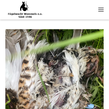
O
M
M