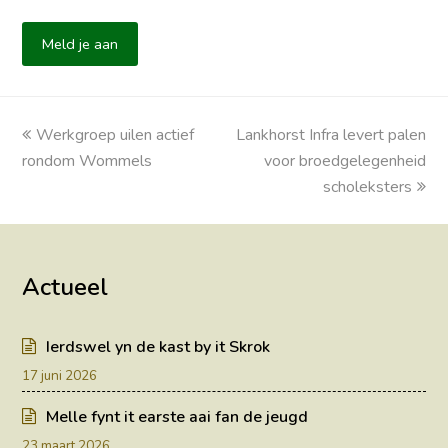
Meld je aan
previous
Werkgroep uilen actief
Lankhorst Infra levert palen
next
rondom Wommels
post:
post:
voor broedgelegenheid
scholeksters
Actueel
Ierdswel yn de kast by it Skrok
17 juni 2026
Melle fynt it earste aai fan de jeugd
23 maart 2026