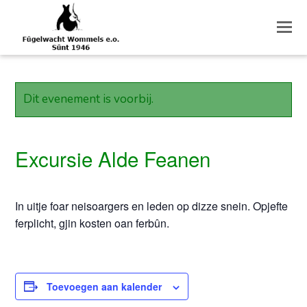
O
M
M
Dit evenement is voorbij.
Excursie Alde Feanen
In uitje foar neisoargers en leden op dizze snein. Opjefte
ferplicht, gjin kosten oan ferbûn.
Toevoegen aan kalender