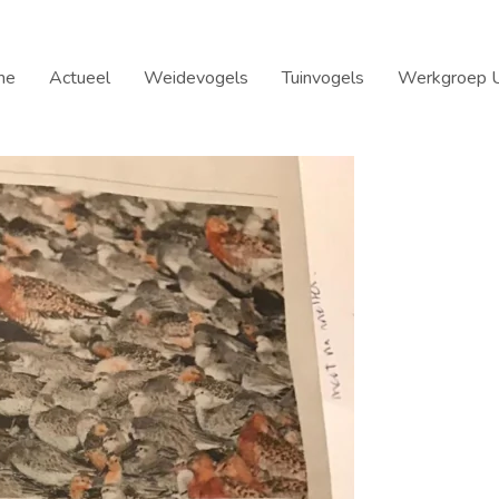
me
Actueel
Weidevogels
Tuinvogels
Werkgroep U