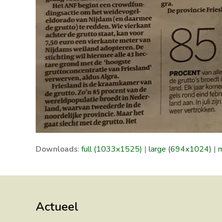
Downloads
:
full (1033x1525)
|
large (694x1024)
|
Actueel