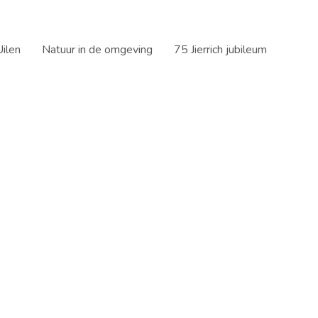
ilen
Natuur in de omgeving
75 Jierrich jubileum