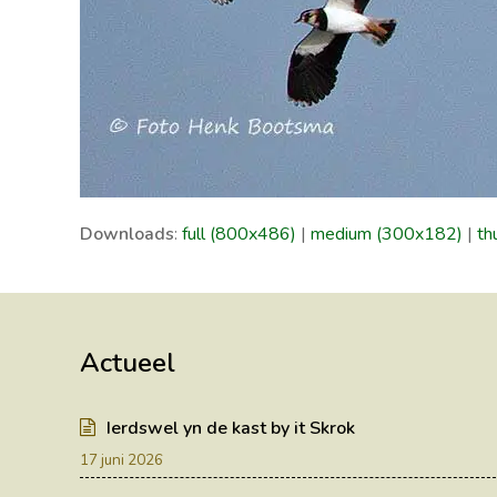
Downloads
:
full (800x486)
|
medium (300x182)
|
th
Actueel
Ierdswel yn de kast by it Skrok
17 juni 2026