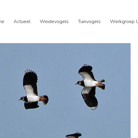
me
Actueel
Weidevogels
Tuinvogels
Werkgroep U