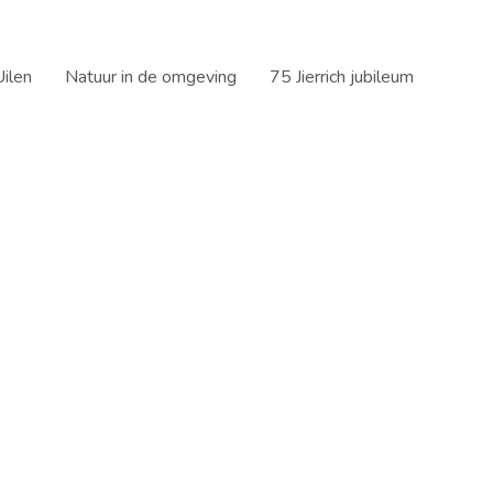
ilen
Natuur in de omgeving
75 Jierrich jubileum