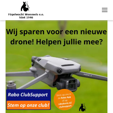
O
M
M