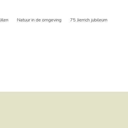
ilen
Natuur in de omgeving
75 Jierrich jubileum