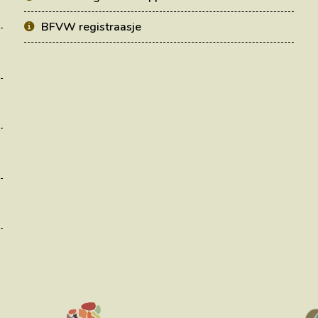
BFVW registraasje