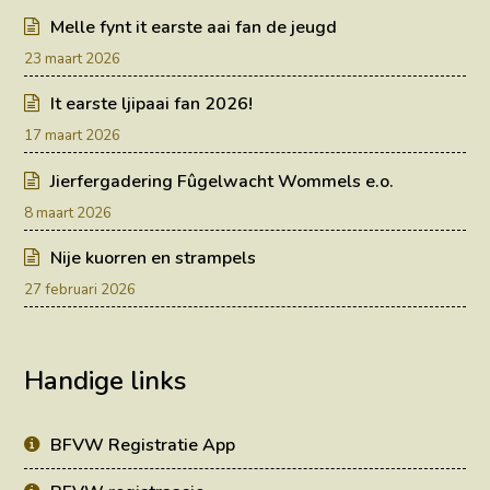
Melle fynt it earste aai fan de jeugd
23 maart 2026
It earste ljipaai fan 2026!
17 maart 2026
Jierfergadering Fûgelwacht Wommels e.o.
8 maart 2026
Nije kuorren en strampels
27 februari 2026
Handige links
BFVW Registratie App