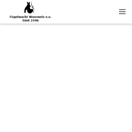
O
M
M