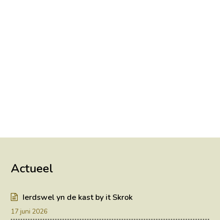
Actueel
Ierdswel yn de kast by it Skrok
17 juni 2026