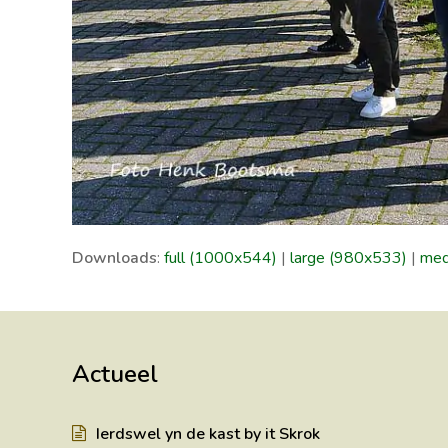
Downloads
:
full (1000x544)
|
large (980x533)
|
med
Actueel
Ierdswel yn de kast by it Skrok