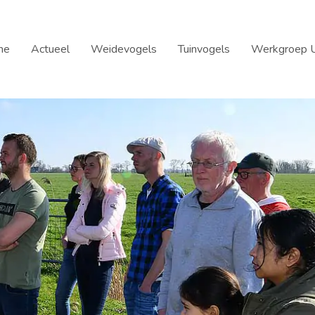
me
Actueel
Weidevogels
Tuinvogels
Werkgroep U