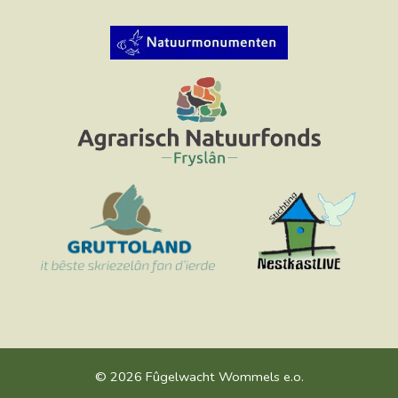
© 2026 Fûgelwacht Wommels e.o.