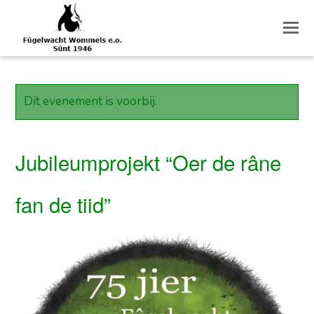
O
M
M
Dit evenement is voorbij.
Jubileumprojekt “Oer de râne
fan de tiid”