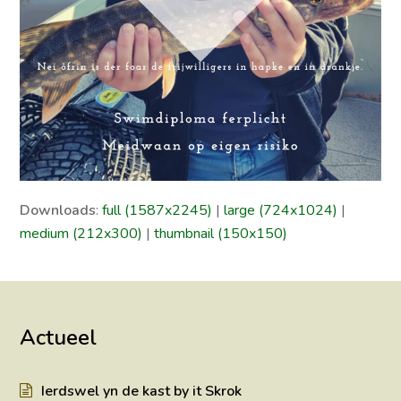
Downloads
:
full (1587x2245)
|
large (724x1024)
|
medium (212x300)
|
thumbnail (150x150)
Actueel
Ierdswel yn de kast by it Skrok