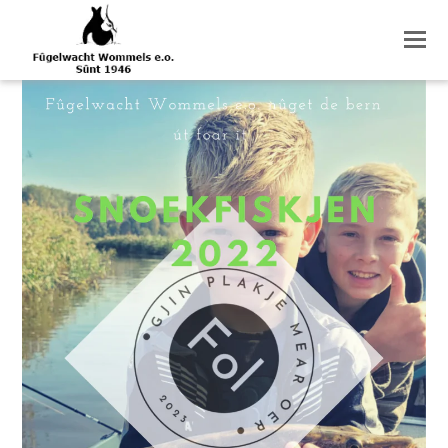
O
M
M