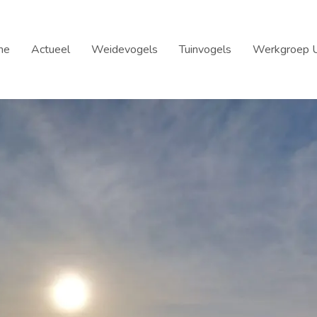
me
Actueel
Weidevogels
Tuinvogels
Werkgroep U