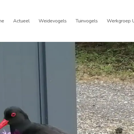
me
Actueel
Weidevogels
Tuinvogels
Werkgroep U