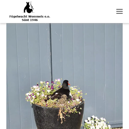
O
M
M