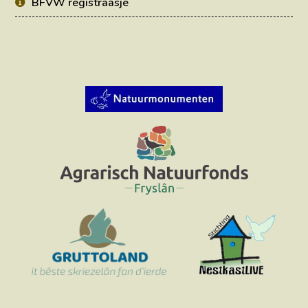
BFVW registraasje