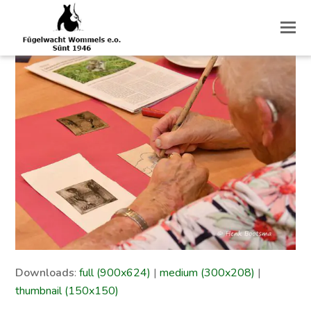
O
M
M
Downloads
:
full (900x624)
|
medium (300x208)
|
thumbnail (150x150)