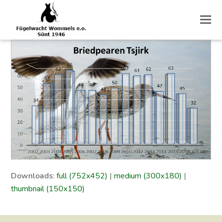
O
M
M
Downloads
:
full (752x452)
|
medium (300x180)
|
thumbnail (150x150)