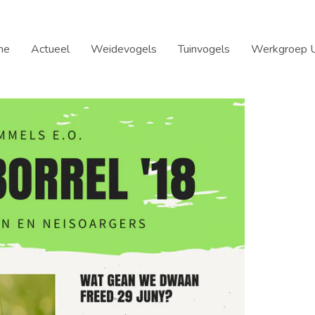
me
Actueel
Weidevogels
Tuinvogels
Werkgroep U