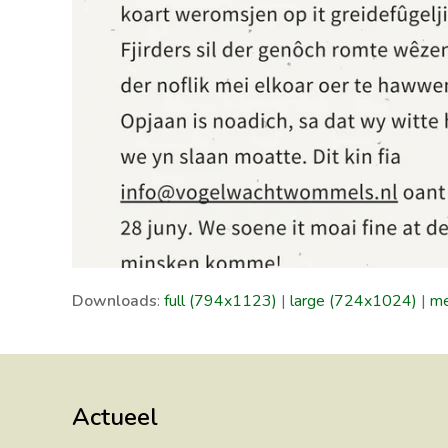
Downloads
:
full (794x1123)
|
large (724x1024)
|
me
Actueel