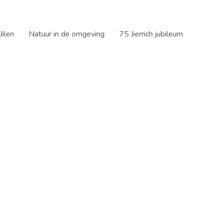
ilen
Natuur in de omgeving
75 Jierrich jubileum