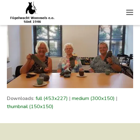
O
M
M
Downloads
:
full (453x227)
|
medium (300x150)
|
thumbnail (150x150)