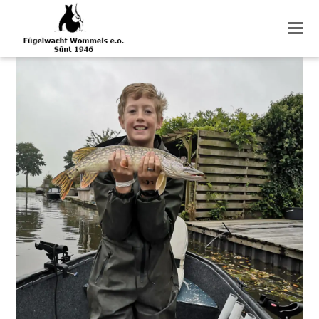
O
M
M