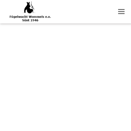
O
M
M