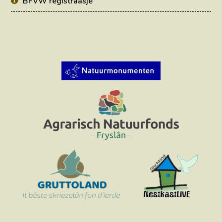
BFVW registraasje