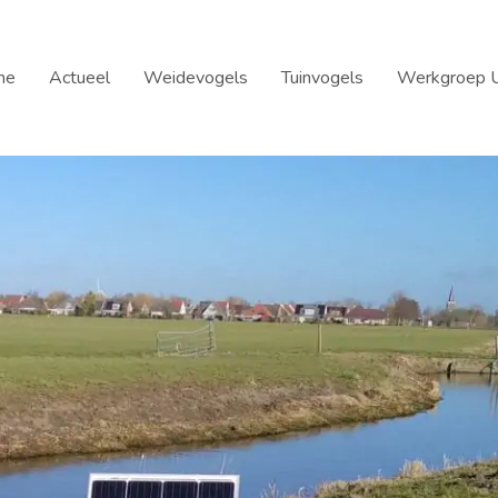
me
Actueel
Weidevogels
Tuinvogels
Werkgroep U