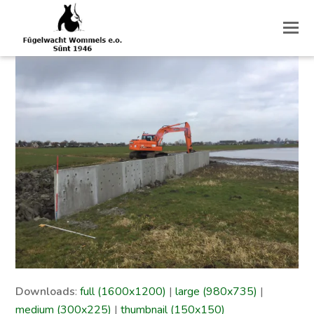
O
M
M
Downloads
:
full (1600x1200)
|
large (980x735)
|
medium (300x225)
|
thumbnail (150x150)