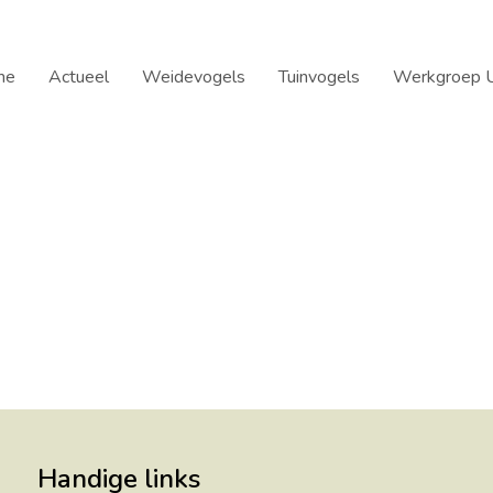
me
Actueel
Weidevogels
Tuinvogels
Werkgroep U
Handige links