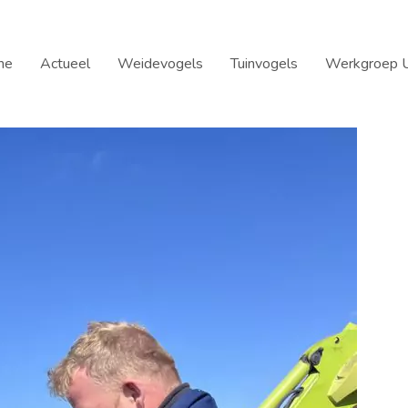
me
Actueel
Weidevogels
Tuinvogels
Werkgroep U