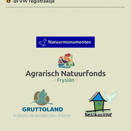
BFVW registraasje