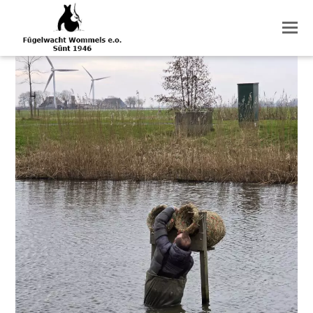
O
M
M