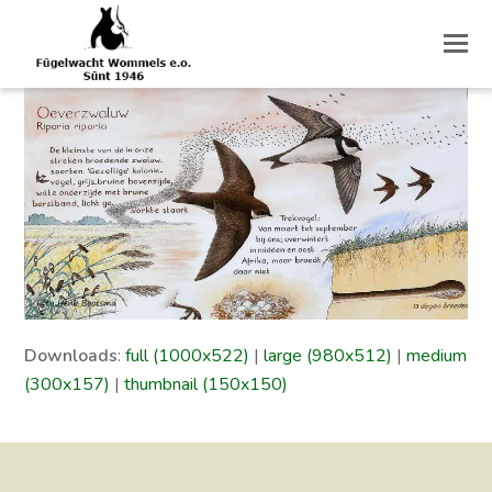
O
M
M
Downloads
:
full (1000x522)
|
large (980x512)
|
medium
(300x157)
|
thumbnail (150x150)