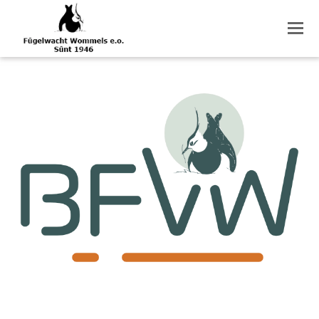
O
M
M