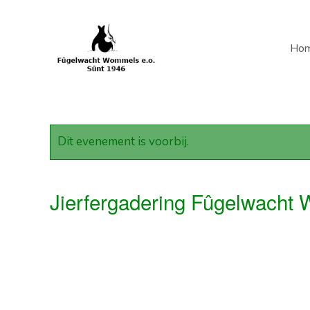
Ho
Dit evenement is voorbij.
Jierfergadering Fûgelwacht