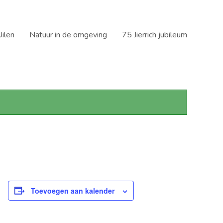
ilen
Natuur in de omgeving
75 Jierrich jubileum
Toevoegen aan kalender