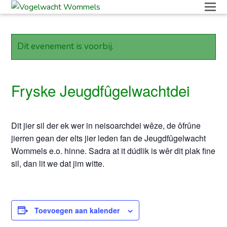
O
M
M
Dit evenement is voorbij.
Fryske Jeugdfûgelwachtdei
Dit jier sil der ek wer in neisoarchdei wêze, de ôfrûne
jierren gean der elts jier leden fan de Jeugdfûgelwacht
Wommels e.o. hinne. Sadra at it dúdlik is wêr dit plak fine
sil, dan lit we dat jim witte.
Toevoegen aan kalender