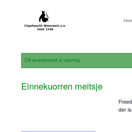
Ho
Dit evenement is voorbij.
Einnekuorren meitsje
Freed
der i