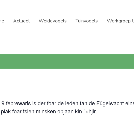
me
Actueel
Weidevogels
Tuinvogels
Werkgroep U
 9 febrewaris is der foar de leden fan de Fûgelwacht eine
s plak foar tsien minsken opjaan kin
">hjir.