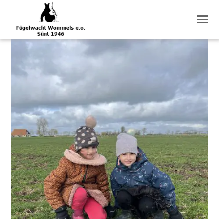
O
M
M