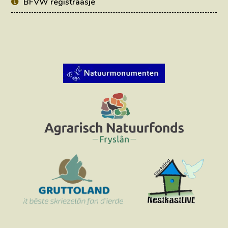
BFVW registraasje