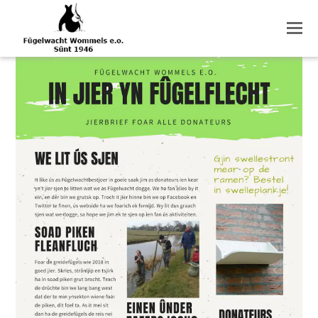
O
M
M