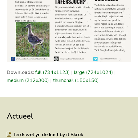
Downloads
:
full (794x1123)
|
large (724x1024)
|
medium (212x300)
|
thumbnail (150x150)
Actueel
Ierdswel yn de kast by it Skrok