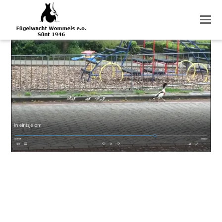
O
M
M