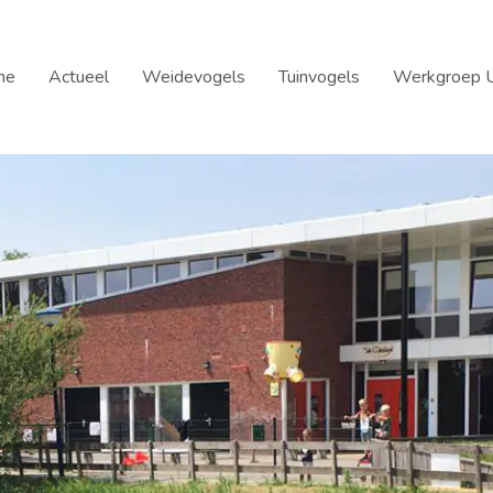
me
Actueel
Weidevogels
Tuinvogels
Werkgroep U