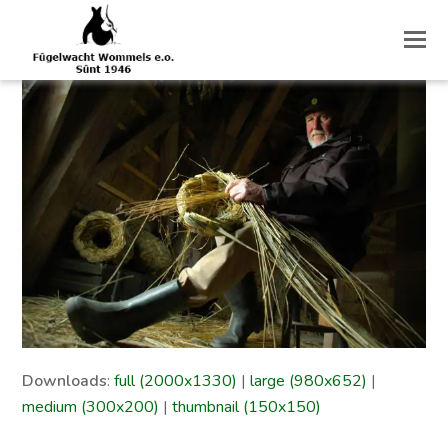
O
M
M
Downloads
:
full (2000x1330)
|
large (980x652)
|
medium (300x200)
|
thumbnail (150x150)